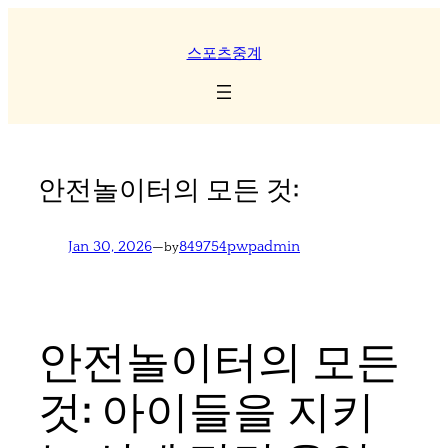
Skip
to
스포츠중계
content
안전놀이터의 모든 것:
Jan 30, 2026
—
849754pwpadmin
by
안전놀이터의 모든
것: 아이들을 지키