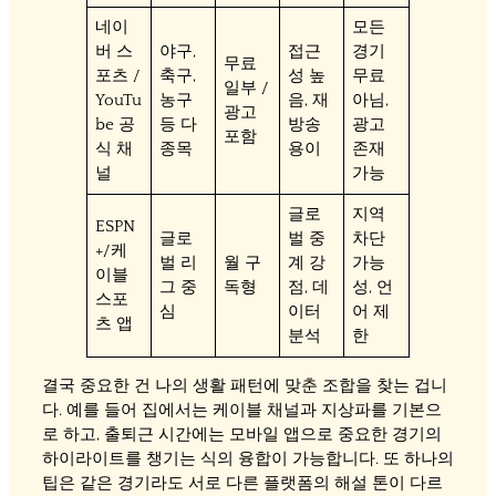
네이
모든
버 스
야구,
접근
경기
무료
포츠 /
축구,
성 높
무료
일부 /
YouTu
농구
음, 재
아님,
광고
be 공
등 다
방송
광고
포함
식 채
종목
용이
존재
널
가능
글로
지역
ESPN
글로
벌 중
차단
+/케
벌 리
월 구
계 강
가능
이블
그 중
독형
점, 데
성, 언
스포
심
이터
어 제
츠 앱
분석
한
결국 중요한 건 나의 생활 패턴에 맞춘 조합을 찾는 겁니
다. 예를 들어 집에서는 케이블 채널과 지상파를 기본으
로 하고, 출퇴근 시간에는 모바일 앱으로 중요한 경기의
하이라이트를 챙기는 식의 융합이 가능합니다. 또 하나의
팁은 같은 경기라도 서로 다른 플랫폼의 해설 톤이 다르