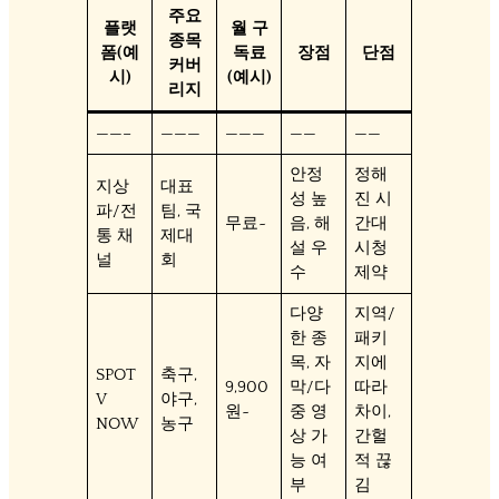
주요
플랫
월 구
종목
폼(예
독료
장점
단점
커버
시)
(예시)
리지
——–
———
———
——
——
안정
정해
지상
대표
성 높
진 시
파/전
팀, 국
무료~
음, 해
간대
통 채
제대
설 우
시청
널
회
수
제약
다양
지역/
한 종
패키
목, 자
지에
SPOT
축구,
9,900
막/다
따라
V
야구,
원~
중 영
차이,
NOW
농구
상 가
간헐
능 여
적 끊
부
김